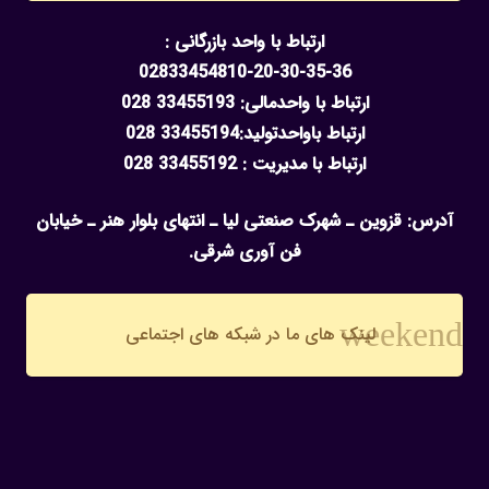
ارتباط با واحد بازرگانی :
02833454810-20-30-35-36
ارتباط با واحدمالی: 33455193 028
ارتباط باواحدتولید:33455194 028
ارتباط با مدیریت : 33455192 028
آدرس: قزوین ـ شهرک صنعتی لیا ـ انتهای بلوار هنر ـ خیابان
فن آوری شرقی.
weekend
لینک های ما در شبکه های اجتماعی