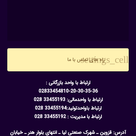
settings_cell
راه های تماس با ما
ارتباط با واحد بازرگانی :
02833454810-20-30-35-36
ارتباط با واحدمالی: 33455193 028
ارتباط باواحدتولید:33455194 028
ارتباط با مدیریت : 33455192 028
آدرس: قزوین ـ شهرک صنعتی لیا ـ انتهای بلوار هنر ـ خیابان