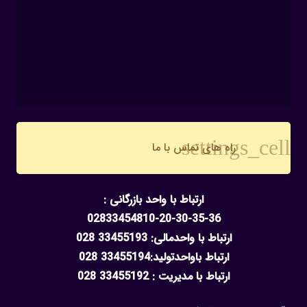
settings_cell
راه های تماس با ما
ارتباط با واحد بازرگانی :
02833454810-20-30-35-36
ارتباط با واحدمالی: 33455193 028
ارتباط باواحدتولید:33455194 028
ارتباط با مدیریت : 33455192 028