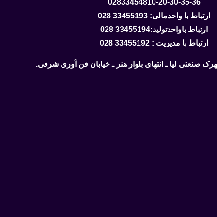
02833454810-20-30-35-36
ارتباط با واحدمالی: 33455193 028
ارتباط باواحدتولید:33455194 028
ارتباط با مدیریت : 33455192 028
ک صنعتی لیا ـ انتهای بلوار هنر ـ خیابان فن آوری شرقی.