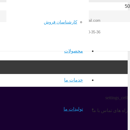
kaspian.foolad@gmail.com
کارشناسان فروش
02833454810-30-35-36
محصولات
خدمات ما
settings_cell
تولیدات ما
راه های تماس با ما