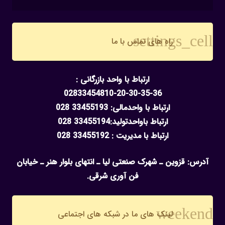
settings_cell
راه های تماس با ما
ارتباط با واحد بازرگانی :
02833454810-20-30-35-36
ارتباط با واحدمالی: 33455193 028
ارتباط باواحدتولید:33455194 028
ارتباط با مدیریت : 33455192 028
آدرس: قزوین ـ شهرک صنعتی لیا ـ انتهای بلوار هنر ـ خیابان
فن آوری شرقی.
weekend
لینک های ما در شبکه های اجتماعی