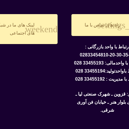
settings
راه های تماس با ما
لینک های ما در شب
weekend
های اجتماعی
رتباط با واحد بازرگانی :
02833454810-20-30-35
احدمالی: 33455193 028
احدتولید:33455194 028
مدیریت : 33455192 028
 قزوین ـ شهرک صنعتی لیا ـ
ی بلوار هنر ـ خیابان فن آوری
شرقی.