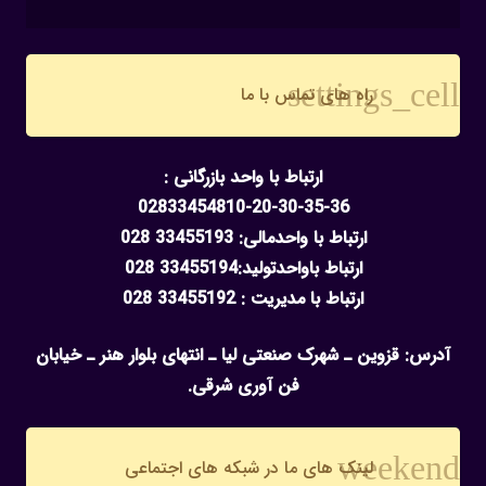
settings_cell
راه های تماس با ما
ارتباط با واحد بازرگانی :
02833454810-20-30-35-36
ارتباط با واحدمالی: 33455193 028
ارتباط باواحدتولید:33455194 028
ارتباط با مدیریت : 33455192 028
آدرس: قزوین ـ شهرک صنعتی لیا ـ انتهای بلوار هنر ـ خیابان
فن آوری شرقی.
weekend
لینک های ما در شبکه های اجتماعی