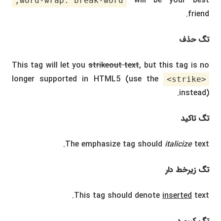
will be your best
word-wrap: break-word;
friend.
تگ حذف
This tag will let you
strikeout text
, but this tag is no
longer supported in HTML5 (use the
<strike>
instead).
تگ تاکید
The emphasize tag should
italicize
text.
تگ زیرخط دار
This tag should denote
inserted
text.