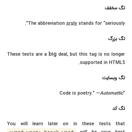
تگ مخفف
The abbreviation
srsly
stands for “seriously”.
تگ بزرگ
big
These tests are a
deal, but this tag is no longer
supported in HTML5.
تگ وبسایت
Automattic
“Code is poetry.” —
تگ کد
You will learn later on in these tests that