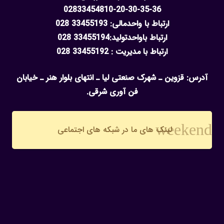
02833454810-20-30-35-36
ارتباط با واحدمالی: 33455193 028
ارتباط باواحدتولید:33455194 028
ارتباط با مدیریت : 33455192 028
آدرس: قزوین ـ شهرک صنعتی لیا ـ انتهای بلوار هنر ـ خیابان
فن آوری شرقی.
weekend
لینک های ما در شبکه های اجتماعی