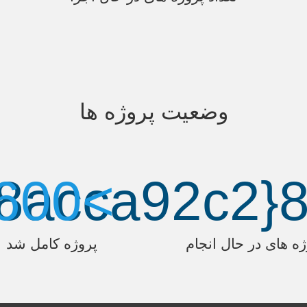
وضعیت پروژه ها
600
8
acca
>
92
c
2
{
ژه های در حال انجام
پروژه کامل شد