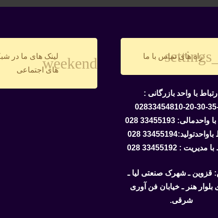
settings
راه های تماس با ما
لینک های ما در شب
weekend
های اجتماعی
رتباط با واحد بازرگانی :
02833454810-20-30-35
احدمالی: 33455193 028
احدتولید:33455194 028
مدیریت : 33455192 028
 قزوین ـ شهرک صنعتی لیا ـ
ی بلوار هنر ـ خیابان فن آوری
شرقی.