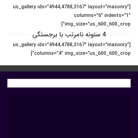
[us_gallery ids=”4944,4788,3167″ layout=”masonry”
columns=”6″ indents=”1″
img_size=”us_600_600_crop”]
4 ستونه نامرتب با برجستگی
[us_gallery ids=”4944,4788,3167″ layout=”masonry”
columns=”4″ img_size=”us_600_600_crop”]