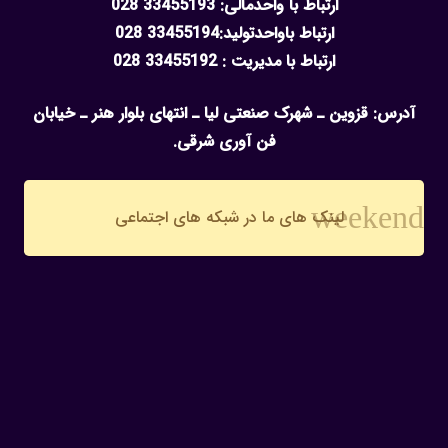
ارتباط با واحدمالی: 33455193 028
ارتباط باواحدتولید:33455194 028
ارتباط با مدیریت : 33455192 028
آدرس: قزوین ـ شهرک صنعتی لیا ـ انتهای بلوار هنر ـ خیابان
فن آوری شرقی.
weekend
لینک های ما در شبکه های اجتماعی