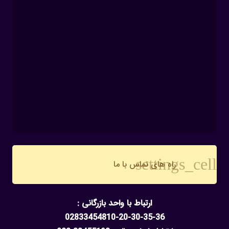
settings_cell
راه های تماس با ما
ارتباط با واحد بازرگانی :
02833454810-20-30-35-36