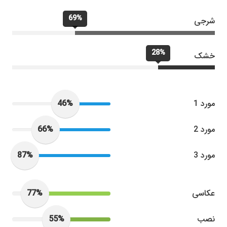
69%
شرجی
28%
خشک
46%
مورد 1
66%
مورد 2
87%
مورد 3
77%
عکاسی
55%
نصب