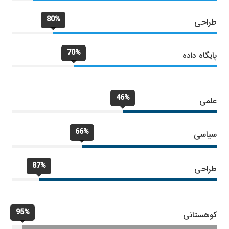
80%
طراحی
70%
پایگاه داده
46%
علمی
66%
سیاسی
87%
طراحی
95%
کوهستانی