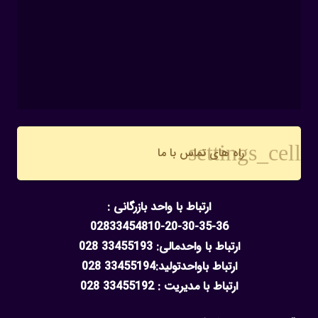
settings_cell
راه های تماس با ما
ارتباط با واحد بازرگانی :
02833454810-20-30-35-36
ارتباط با واحدمالی: 33455193 028
ارتباط باواحدتولید:33455194 028
ارتباط با مدیریت : 33455192 028