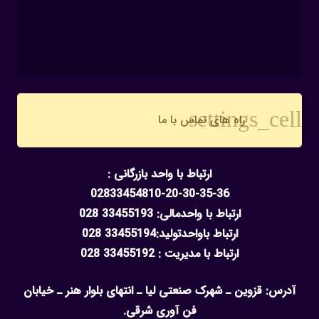
settings_cell
راه های تماس با ما
ارتباط با واحد بازرگانی :
02833454810-20-30-35-36
ارتباط با واحدمالی: 33455193 028
ارتباط باواحدتولید:33455194 028
ارتباط با مدیریت : 33455192 028
آدرس: قزوین ـ شهرک صنعتی لیا ـ انتهای بلوار هنر ـ خیابان
فن آوری شرقی.