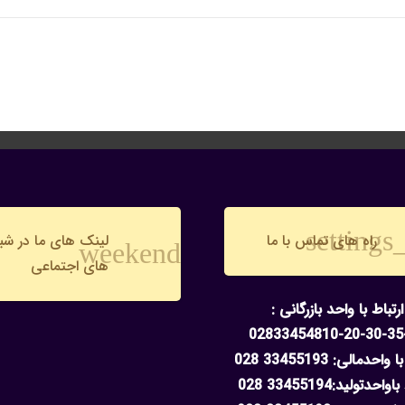
settings
راه های تماس با ما
لینک های ما در شب
weekend
های اجتماعی
ارتباط با واحد بازرگانی :
02833454810-20-30-35
واحدمالی: 33455193 028
احدتولید:33455194 028