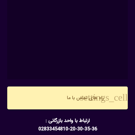
settings_cell
راه های تماس با ما
ارتباط با واحد بازرگانی :
02833454810-20-30-35-36