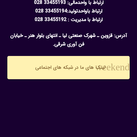
ارتباط با واحدمالی: 33455193 028
ارتباط باواحدتولید:33455194 028
ارتباط با مدیریت : 33455192 028
آدرس: قزوین ـ شهرک صنعتی لیا ـ انتهای بلوار هنر ـ خیابان
فن آوری شرقی.
weekend
لینک های ما در شبکه های اجتماعی