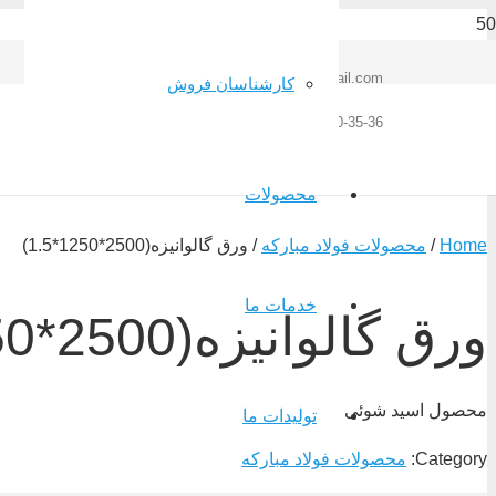
kaspian.foolad@gmail.com
کارشناسان فروش
02833454810-30-35-36
محصولات
Home
/
محصولات فولاد مبارکه
/ ورق گالوانیزه(2500*1250*1.5)
خدمات ما
ورق گالوانیزه(2500*1250*1.5)
محصول اسید شوئی
تولیدات ما
Category:
محصولات فولاد مبارکه